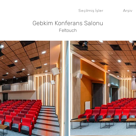
Seçilmiş İşler
Arşiv
Gebkim Konferans Salonu
Feltouch