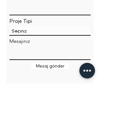
Proje Tipi
Mesajınız
Mesaj gönder
Sahir Uğur Eren Mimari Fotoğraf Hizmetleri / Istanbul
info@sahirugureren.com
|
+90 (555) 861 61 15
Mimari Fotoğraf
Sergi Fotoğrafı
Konaklama ve Otel Fotoğrafı
Endüstriyel Fotoğraf