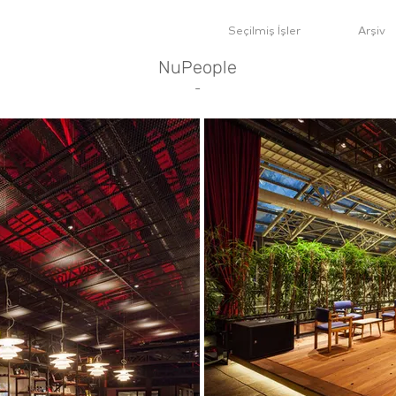
Seçilmiş İşler
Arşiv
NuPeople
-