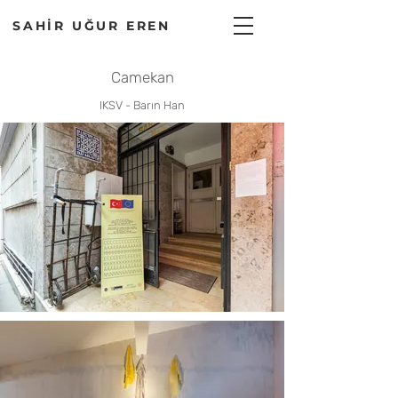
SAHİR UĞUR EREN
Camekan
IKSV - Barın Han